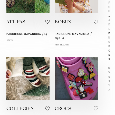
F
G
H
I
J
ATTIPAS
BOBUX
K
L
M
PADIGLIONE CAVANIGLIA / E/1
PADIGLIONE CAVANIGLIA /
N
G/3-4
SPAIN
O
NEW ZEALAND
P
Q
R
S
T
U
V
W
X
Y
Z
COLLÉGIEN
CROCS