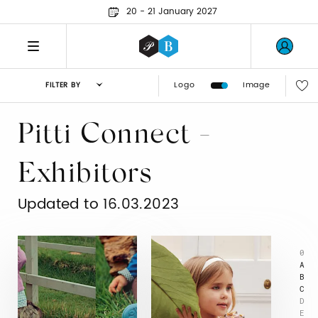
20 - 21 January 2027
Logo
Image
FILTER BY
Pitti Connect -
Exhibitors
Updated to 16.03.2023
0
A
B
C
D
E