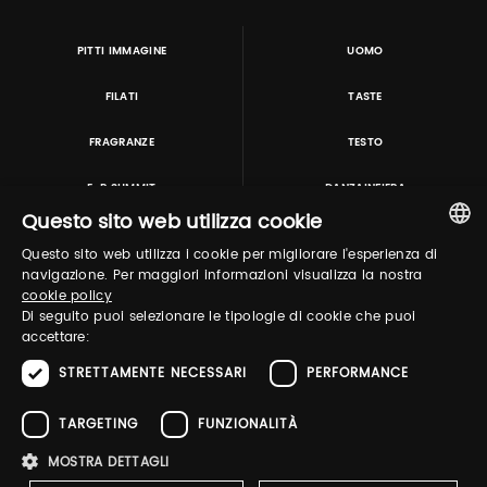
PITTI IMMAGINE
UOMO
FILATI
TASTE
FRAGRANZE
TESTO
E-P SUMMIT
DANZAINFIERA
Questo sito web utilizza cookie
Questo sito web utilizza i cookie per migliorare l'esperienza di
TUTORING & CONSULTING
ITALIAN
navigazione. Per maggiori informazioni visualizza la nostra
cookie policy
ENGLISH
Di seguito puoi selezionare le tipologie di cookie che puoi
accettare:
STRETTAMENTE NECESSARI
PERFORMANCE
TARGETING
FUNZIONALITÀ
MOSTRA DETTAGLI
Pitti Immagine S.r.l. P.I./CF 03443240480 Capitale sociale 648.457 € N° iscriz. Reg.