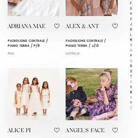
F
G
H
I
J
ADRIANA MAE
ALEX & ANT
K
L
M
PADIGLIONE CENTRALE /
PADIGLIONE CENTRALE /
N
PIANO TERRA / P/8
PIANO TERRA / J/13
O
PERU
AUSTRALIA
P
Q
R
S
T
U
V
W
X
Y
Z
ALICE PI
ANGEL'S FACE