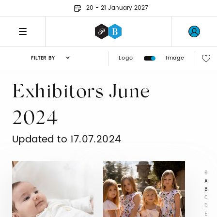
20 - 21 January 2027
Logo
Image
FILTER BY
Exhibitors June
2024
Updated to 17.07.2024
0
A
B
C
D
E