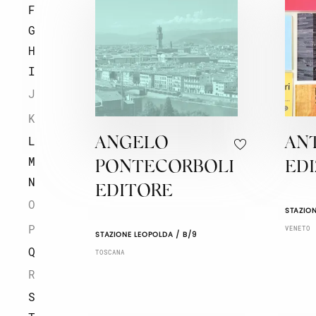
F
G
H
I
J
K
L
ANGELO
AN
M
PONTECORBOLI
EDI
N
EDITORE
O
STAZION
P
VENETO
STAZIONE LEOPOLDA / B/9
Q
TOSCANA
R
S