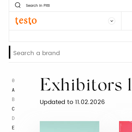
0
Exhibitors 
A
B
Updated to 11.02.2026
C
D
E