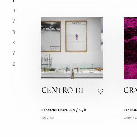
T
U
V
W
X
Y
Z
CENTRO DI
CR
STAZIONE LEOPOLDA / C/9
STAZION
TOSCANA
CAMPANI