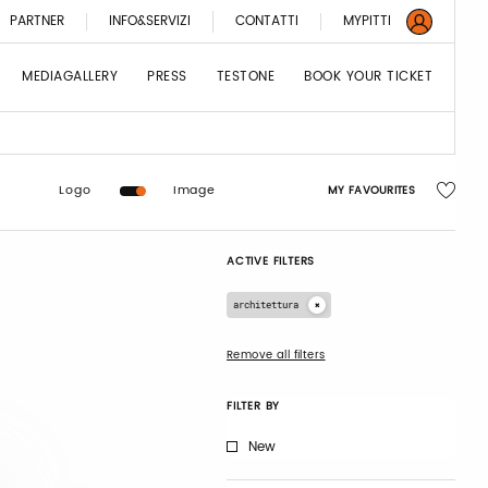
PARTNER
INFO&SERVIZI
CONTATTI
MYPITTI
MEDIAGALLERY
PRESS
TESTONE
BOOK YOUR TICKET
Logo
Image
MY FAVOURITES
ACTIVE FILTERS
architettura
Remove all filters
FILTER BY
New