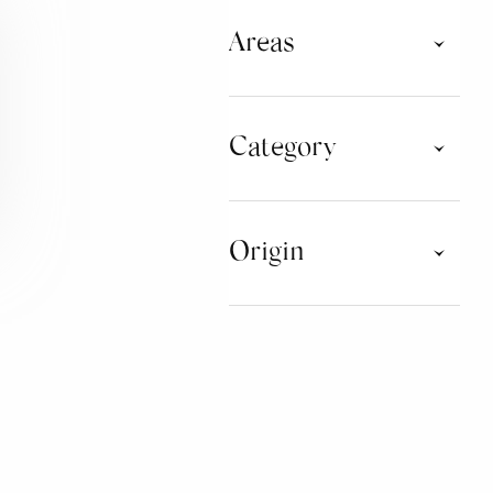
Areas
Testo
Category
LETTERATURA
Origin
SPECIAL APPEARANCES
CAMPANIA
LAZIO
LOMBARDIA
MARCHE
PIEMONTE
TOSCANA
UMBRIA
VENETO