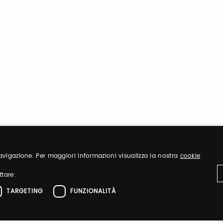
 navigazione. Per maggiori informazioni visualizza la nostra
cookie
ttare:
TARGETING
FUNZIONALITÀ