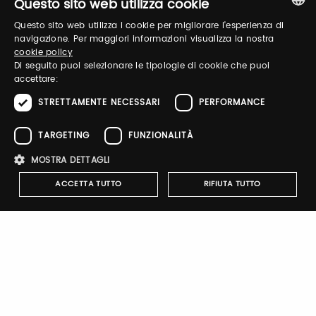
Questo sito web utilizza cookie
and organize your visit to our fairs.
Questo sito web utilizza i cookie per migliorare l'esperienza di
ITALIAN
navigazione. Per maggiori informazioni visualizza la nostra
cookie policy
ENGLISH
Email / username
Di seguito puoi selezionare le tipologie di cookie che puoi
accettare:
STRETTAMENTE NECESSARI
PERFORMANCE
Password
TARGETING
FUNZIONALITÀ
MOSTRA DETTAGLI
Forgot password?
ACCETTA TUTTO
RIFIUTA TUTTO
Strettamente necessari
Performance
Targeting
Funzionalità
I cookie strettamente necessari consentono le funzionalità principali
Sign up
del sito web come l'accesso dell'utente e la gestione dell'account. Il
sito web non può essere utilizzato correttamente senza i cookie