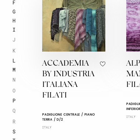
F
G
H
I
J
K
L
ACCADEMIA
AL
M
BY INDUSTRIA
MA
N
ITALIANA
FIL
O
FILATI
P
PADIGLI
INFERIO
Q
PADIGLIONE CENTRALE / PIANO
ITALY
TERRA / D/2
R
ITALY
S