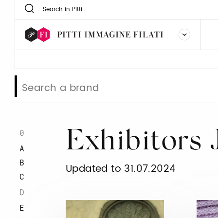
0
Exhibitors
A
B
Updated to 31.07.2024
C
D
E