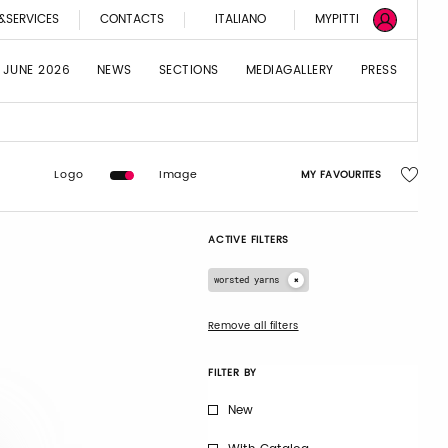
&SERVICES
CONTACTS
ITALIANO
MYPITTI
 JUNE 2026
NEWS
SECTIONS
MEDIAGALLERY
PRESS
Logo
Image
MY FAVOURITES
ACTIVE FILTERS
worsted yarns
Remove all filters
FILTER BY
New