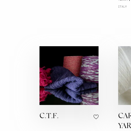
ITALY
C.T.F.
CAR
YA