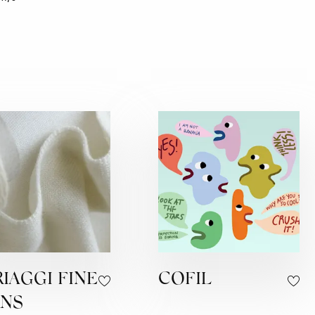
IAGGI FINE
COFIL
RNS