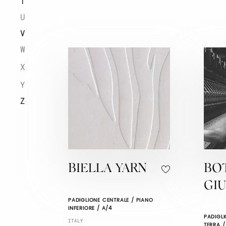
T
U
V
W
X
Y
Z
BIELLA YARN
BO
GI
PADIGLIONE CENTRALE / PIANO
INFERIORE / A/4
PADIGLI
ITALY
TERRA /