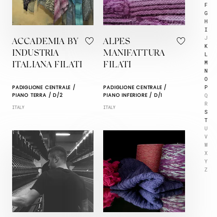
F
G
H
I
J
ACCADEMIA BY
ALPES
K
INDUSTRIA
MANIFATTURA
L
M
ITALIANA FILATI
FILATI
N
O
P
PADIGLIONE CENTRALE /
PADIGLIONE CENTRALE /
Q
PIANO TERRA / D/2
PIANO INFERIORE / D/1
R
ITALY
ITALY
S
T
U
V
W
X
Y
Z