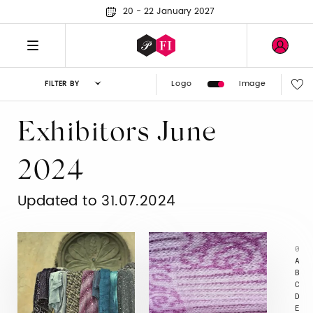
20 - 22 January 2027
Logo
Image
FILTER BY
Exhibitors June
2024
Updated to 31.07.2024
0
A
B
C
D
E