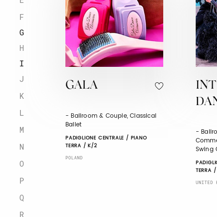
F
G
H
I
J
GALA
IN
K
DA
L
- Ballroom & Couple, Classical
Ballet
M
- Ball
PADIGLIONE CENTRALE / PIANO
Commer
N
TERRA / K/2
Swing C
POLAND
O
PADIGLI
TERRA /
P
UNITED 
Q
R