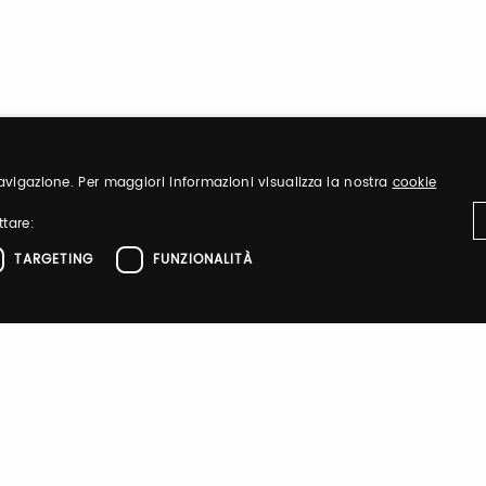
 navigazione. Per maggiori informazioni visualizza la nostra
cookie
ttare:
TARGETING
FUNZIONALITÀ
ttamente necessari
Performance
Targeting
Funzionalità
el sito web come l'accesso dell'utente e la gestione dell'account. Il sito web non 
zione