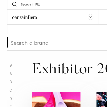
0
Exhibitor 
A
B
C
D
E