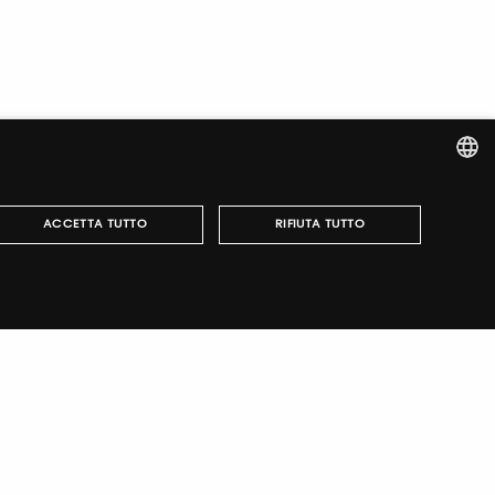
ITALIAN
ACCETTA TUTTO
RIFIUTA TUTTO
ENGLISH
può essere utilizzato correttamente senza i cookie