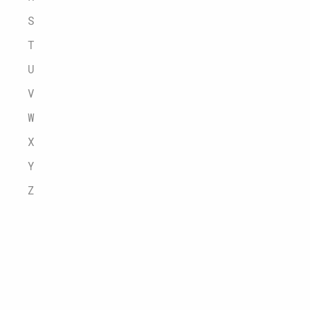
S
T
U
V
W
X
Y
Z