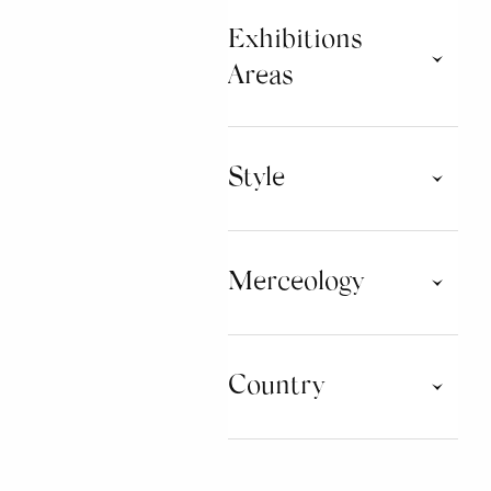
Exhibitions
Areas
Brand & Store
Style
Ballroom & Couple
Classical Ballet
Merceology
Commercial & Entertainment
Jazz & Musical
Swing Culture
CLOTHING
Country
DANCE ACCESSORIES
OTHER ACCESSORIES
POLAND
UNITED KINGDOM
EQUIPMENT AND
FURNISHING