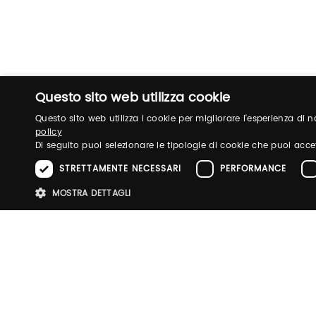
Questo sito web utilizza cookie
Questo sito web utilizza i cookie per migliorare l'esperienza di
policy
Di seguito puoi selezionare le tipologie di cookie che puoi acce
STRETTAMENTE NECESSARI
PERFORMANCE
MOSTRA DETTAGLI
Stre
I cookie strettamente necessari consentono le funzionalità principali d
strettamente necessari.
Nome
Provider
/
Dominio
Scadenza
Descri