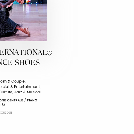
TERNATIONAL
NCE SHOES
room & Couple,
cial & Entertainment,
ulture, Jazz & Musical
ONE CENTRALE / PIANO
 I/3
KINGDOM