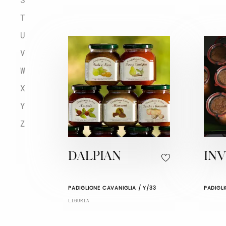
T
U
V
W
X
Y
Z
DALPIAN
IN
PADIGLIONE CAVANIGLIA / Y/33
PADIGL
LIGURIA