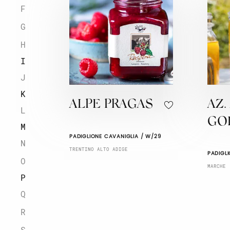
F
G
H
I
J
K
ALPE PRAGAS
AZ.
L
GO
M
PADIGLIONE CAVANIGLIA / W/29
N
TRENTINO ALTO ADIGE
PADIGLI
O
MARCHE
P
Q
R
S