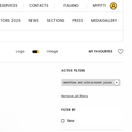
&SERVICES
CONTACTS
ITALIANO
MYPITTI
BITORS 2026
NEWS
SECTIONS
PRESS
MEDIAGALLERY
Logo
Image
MY FAVOURITES
ACTIVE FILTERS
smoothies and cold-pressed juices
Remove all filters
FILTER BY
New