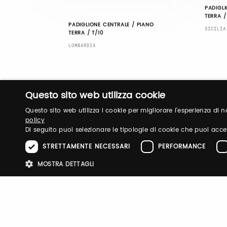
PADIGLI
TERRA /
PADIGLIONE CENTRALE / PIANO
SICILIA
TERRA / T/10
LOMBARDIA
Questo sito web utilizza cookie
Questo sito web utilizza i cookie per migliorare l'esperienza di
policy
Di seguito puoi selezionare le tipologie di cookie che puoi acce
STRETTAMENTE NECESSARI
PERFORMANCE
MOSTRA DETTAGLI
Stre
I cookie strettamente necessari consentono le funzionalità principali d
strettamente necessari.