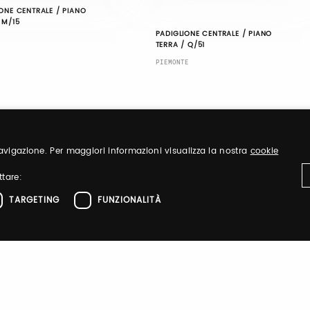
ONE CENTRALE / PIANO
 M/15
PADIGLIONE CENTRALE / PIANO
TERRA / Q/51
PIEMONTE
 navigazione. Per maggiori informazioni visualizza la nostra
cookie
ttare:
TARGETING
FUNZIONALITÀ
ttamente necessari
Performance
Targeting
Funzionalità
el sito web come l'accesso dell'utente e la gestione dell'account. Il sito web non 