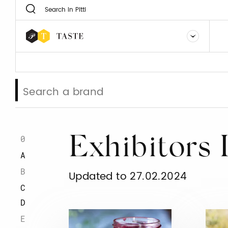
0
Exhibitors 
A
B
Updated to 27.02.2024
C
D
E