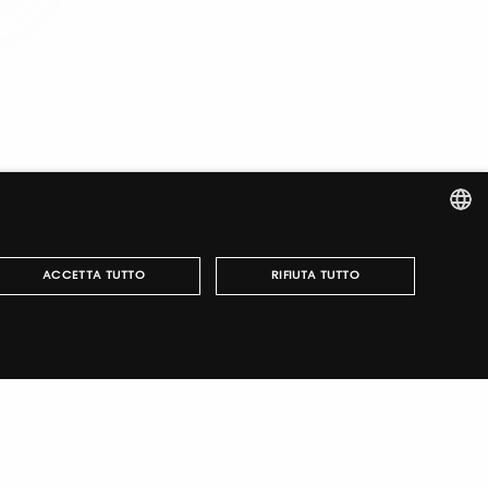
DRINKS
PRODUCTS HALAL
CERTIFIED
PRODUCTS KOSHER
CERTIFIED
GLUTEN FREE AND VEGAN
PRODUCTS
ART OF THE TABLE AND
EQUIPMENT
ITALIAN
ACCETTA TUTTO
RIFIUTA TUTTO
ENGLISH
può essere utilizzato correttamente senza i cookie