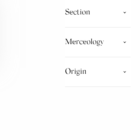
Section
Taste Tour
Merceology
WATER
Origin
CHOCOLATE
MUSHROOMS AND
TRUFFLES
LIGURIA
LOMBARDIA
SPIRITS AND DISTILLATES
MARCHE
PIEMONTE
JAMS
SICILIA
TRENTINO ALTO ADIGE
HONEY AND DERIVATIVES
PRODUCTS
BAKERY PRODUCTS