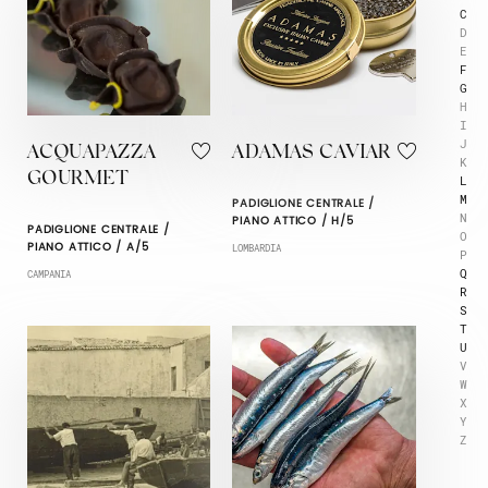
C
D
E
F
G
H
I
J
ACQUAPAZZA
ADAMAS CAVIAR
K
GOURMET
L
M
PADIGLIONE CENTRALE /
N
PIANO ATTICO / H/5
PADIGLIONE CENTRALE /
O
PIANO ATTICO / A/5
LOMBARDIA
P
Q
CAMPANIA
R
S
T
U
V
W
X
Y
Z