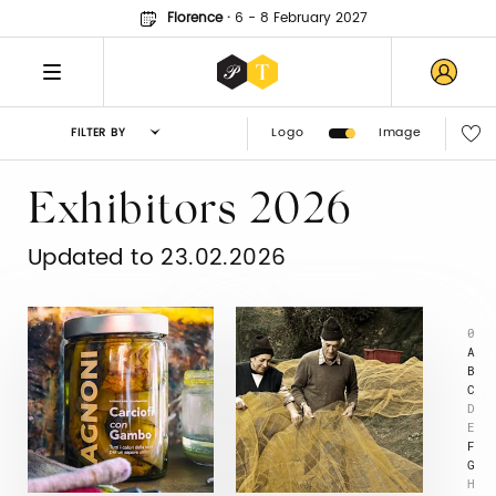
Florence
·
6 - 8 February 2027
Logo
Image
FILTER BY
Exhibitors 2026
Updated to 23.02.2026
0
A
B
C
D
E
F
G
H