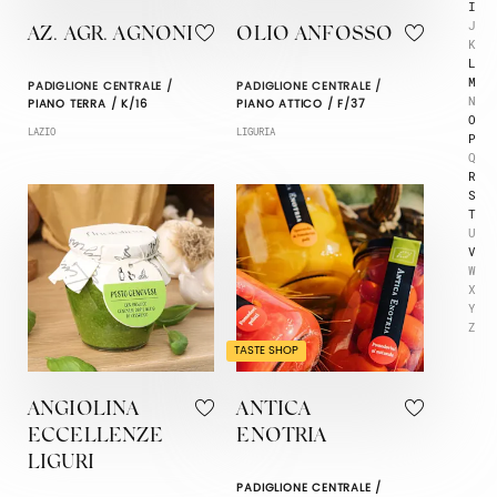
I
J
AZ. AGR. AGNONI
OLIO ANFOSSO
K
L
M
PADIGLIONE CENTRALE /
PADIGLIONE CENTRALE /
N
PIANO TERRA / K/16
PIANO ATTICO / F/37
O
LAZIO
LIGURIA
P
Q
R
S
T
U
V
W
X
Y
Z
TASTE SHOP
ANGIOLINA
ANTICA
ECCELLENZE
ENOTRIA
LIGURI
PADIGLIONE CENTRALE /