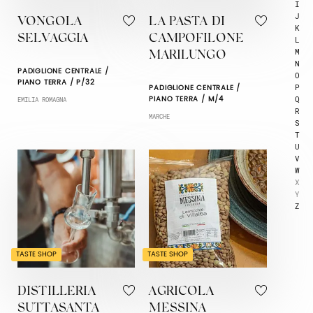
I
J
VONGOLA
LA PASTA DI
K
SELVAGGIA
CAMPOFILONE
L
M
MARILUNGO
N
PADIGLIONE CENTRALE /
O
PIANO TERRA / P/32
P
PADIGLIONE CENTRALE /
Q
PIANO TERRA / M/4
EMILIA ROMAGNA
R
MARCHE
S
T
U
V
W
X
Y
Z
TASTE SHOP
TASTE SHOP
DISTILLERIA
AGRICOLA
SUTTASANTA
MESSINA