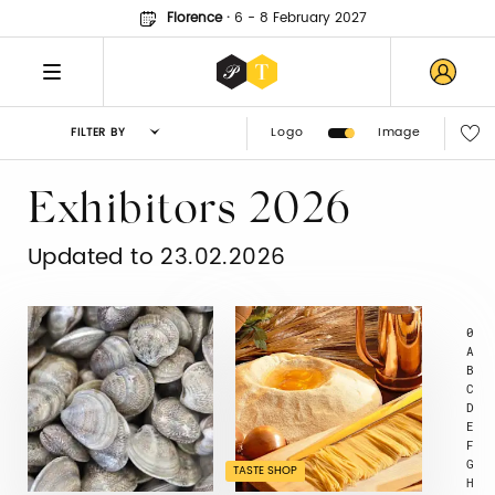
Florence
·
6 - 8 February 2027
Logo
Image
FILTER BY
Exhibitors 2026
Updated to 23.02.2026
0
A
B
C
D
E
F
G
TASTE SHOP
H