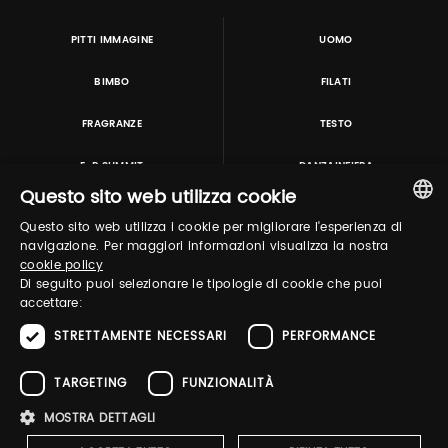
PITTI IMMAGINE
UOMO
BIMBO
FILATI
FRAGRANZE
TESTO
E-P SUMMIT
DANZAINFIERA
Questo sito web utilizza cookie
Questo sito web utilizza i cookie per migliorare l'esperienza di
TUTORING & CONSULTING
ITALIAN
navigazione. Per maggiori informazioni visualizza la nostra
cookie policy
ENGLISH
Di seguito puoi selezionare le tipologie di cookie che puoi
accettare:
STRETTAMENTE NECESSARI
PERFORMANCE
TARGETING
FUNZIONALITÀ
MOSTRA DETTAGLI
Pitti Immagine S.r.l. P.I./CF 03443240480 Capitale sociale 648.457 € N° iscriz. Reg.
imprese Firenze REA FI-363274 ·
Privacy Policy
·
Whistleblowing
·
Cookies Policy