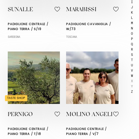
I
J
SUNALLE
MARABISSI
K
L
M
PADIGLIONE CENTRALE /
PADIGLIONE CAVANIGLIA /
N
PIANO TERRA / S/19
W/73
O
SARDEGNA
TOSCANA
P
Q
R
S
T
U
V
W
X
Y
Z
TASTE SHOP
PERNIGO
MOLINO ANGELI
PADIGLIONE CENTRALE /
PADIGLIONE CENTRALE /
PIANO TERRA / T/18
PIANO TERRA / V/7