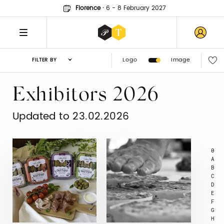
Florence
·
6 - 8 February 2027
Logo
Image
FILTER BY
Exhibitors 2026
Updated to 23.02.2026
0
A
B
C
D
E
F
G
H