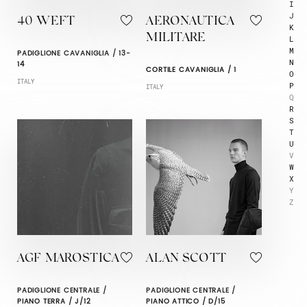
I
J
40 WEFT
AERONAUTICA
K
MILITARE
L
M
PADIGLIONE CAVANIGLIA / 13-
N
14
CORTILE CAVANIGLIA / 1
O
ITALY
P
ITALY
Q
R
S
T
U
V
W
X
Y
Z
AGF MAROSTICA
ALAN SCOTT
PADIGLIONE CENTRALE /
PADIGLIONE CENTRALE /
PIANO TERRA / J/12
PIANO ATTICO / D/15