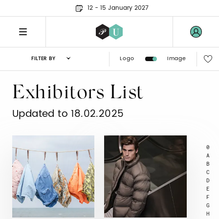
12 - 15 January 2027
Logo
Image
FILTER BY
Exhibitors List
Updated to 18.02.2025
0
A
B
C
D
E
F
G
H