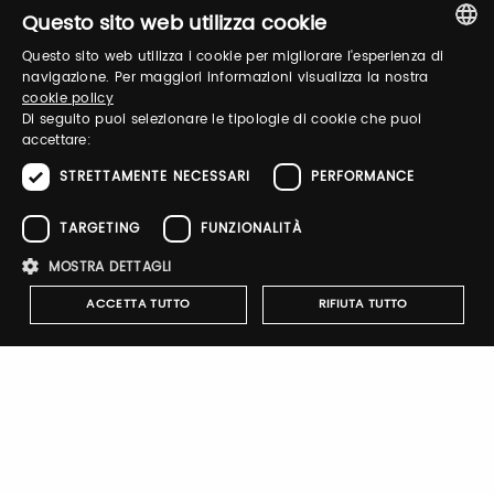
Log in to manage your profile, obtain tickets
Questo sito web utilizza cookie
and organize your visit to our fairs.
Questo sito web utilizza i cookie per migliorare l'esperienza di
ITALIAN
navigazione. Per maggiori informazioni visualizza la nostra
cookie policy
ENGLISH
Email / username
Di seguito puoi selezionare le tipologie di cookie che puoi
accettare:
STRETTAMENTE NECESSARI
PERFORMANCE
Password
TARGETING
FUNZIONALITÀ
MOSTRA DETTAGLI
Forgot password?
ACCETTA TUTTO
RIFIUTA TUTTO
Strettamente necessari
Performance
Targeting
Funzionalità
I cookie strettamente necessari consentono le funzionalità principali
Sign up
del sito web come l'accesso dell'utente e la gestione dell'account. Il