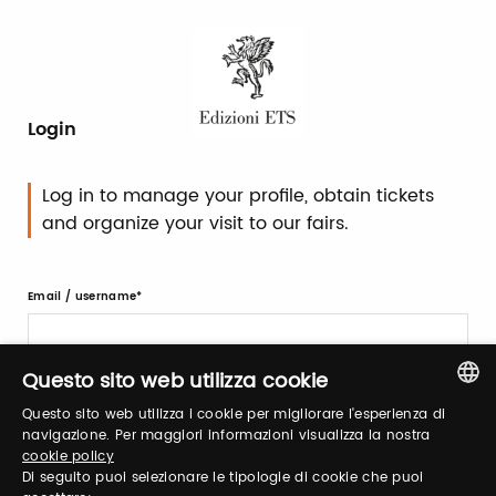
Login
Log in to manage your profile, obtain tickets
and organize your visit to our fairs.
Email / username
Questo sito web utilizza cookie
Password
Questo sito web utilizza i cookie per migliorare l'esperienza di
ITALIAN
navigazione. Per maggiori informazioni visualizza la nostra
cookie policy
ENGLISH
Di seguito puoi selezionare le tipologie di cookie che puoi
Forgot password?