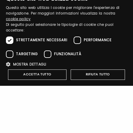
Questo sito web utilizza i cookie per migliorare l'esperienza di
ITALIAN
Recupera password
navigazione. Per maggiori informazioni visualizza la nostra
cookie policy
ENGLISH
Di seguito puoi selezionare le tipologie di cookie che puoi
accettare:
STRETTAMENTE NECESSARI
PERFORMANCE
TARGETING
FUNZIONALITÀ
Registrati
MOSTRA DETTAGLI
ACCETTA TUTTO
RIFIUTA TUTTO
Notify-me
Strettamente necessari
Performance
Targeting
Funzionalità
Attivando il pulsante riceverai una mail quando il catalogo
dell'espositore verrà pubblicato
I cookie strettamente necessari consentono le funzionalità principali
del sito web come l'accesso dell'utente e la gestione dell'account. Il
sito web non può essere utilizzato correttamente senza i cookie
strettamente necessari.