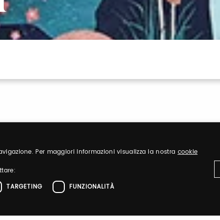
Y
 navigazione. Per maggiori informazioni visualizza la nostra
cookie
ttare:
Registrati
TARGETING
FUNZIONALITÀ
iglietti ed
Registrati per aver