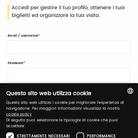
Accedi per gestire il tuo profilo, ottenere i tuoi
biglietti ed organizzare la tua visita.
Email / username
Password
Recupera password
Questo sito web utilizza cookie
Questo sito web utilizza i cookie per migliorare l'esperienza di
ITALIAN
navigazione. Per maggiori informazioni visualizza la nostra
cookie policy
ENGLISH
Di seguito puoi selezionare le tipologie di cookie che puoi
accettare:
Registrati
STRETTAMENTE NECESSARI
PERFORMANCE