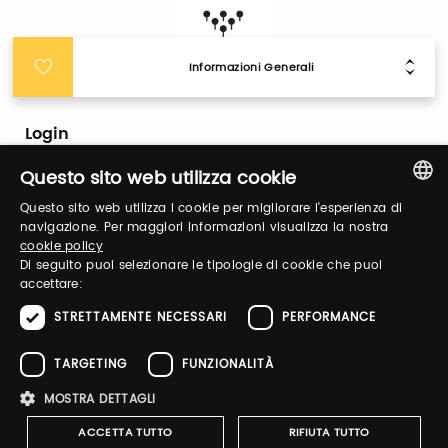
Informazioni Generali
Login
Questo sito web utilizza cookie
Accedi per gestire il tuo profilo, ottenere i tuoi
Questo sito web utilizza i cookie per migliorare l'esperienza di
biglietti ed organizzare la tua visita.
ITALIAN
navigazione. Per maggiori informazioni visualizza la nostra
cookie policy
ENGLISH
Di seguito puoi selezionare le tipologie di cookie che puoi
accettare:
Email / username
STRETTAMENTE NECESSARI
PERFORMANCE
TARGETING
FUNZIONALITÀ
Password
MOSTRA DETTAGLI
ACCETTA TUTTO
RIFIUTA TUTTO