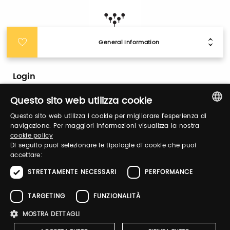
General Information
Login
Questo sito web utilizza cookie
Log in to manage your profile, obtain tickets
Questo sito web utilizza i cookie per migliorare l'esperienza di
and organize your visit to our fairs.
ITALIAN
navigazione. Per maggiori informazioni visualizza la nostra
cookie policy
ENGLISH
Di seguito puoi selezionare le tipologie di cookie che puoi
Email / username
accettare:
STRETTAMENTE NECESSARI
PERFORMANCE
TARGETING
FUNZIONALITÀ
Password
MOSTRA DETTAGLI