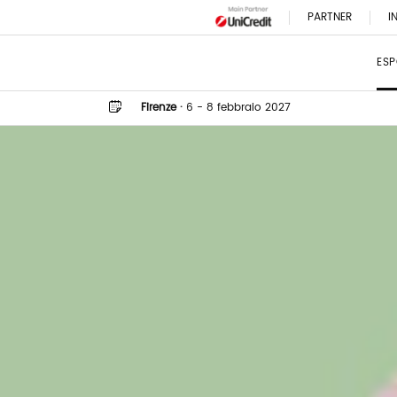
PARTNER
I
ESP
Firenze
·
6 - 8 febbraio 2027