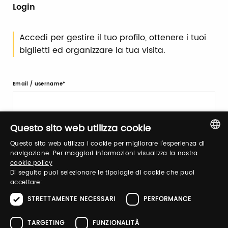
Login
Accedi per gestire il tuo profilo, ottenere i tuoi
biglietti ed organizzare la tua visita.
Email / username
Questo sito web utilizza cookie
Password
Questo sito web utilizza i cookie per migliorare l'esperienza di
ITALIAN
navigazione. Per maggiori informazioni visualizza la nostra
cookie policy
ENGLISH
Recupera password
Di seguito puoi selezionare le tipologie di cookie che puoi
accettare:
STRETTAMENTE NECESSARI
PERFORMANCE
TARGETING
FUNZIONALITÀ