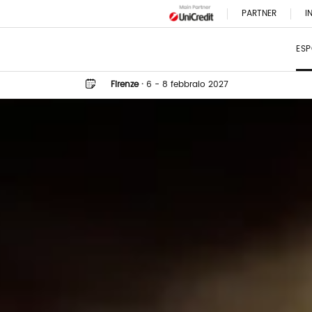
PARTNER
I
ESP
Firenze
·
6 - 8 febbraio 2027