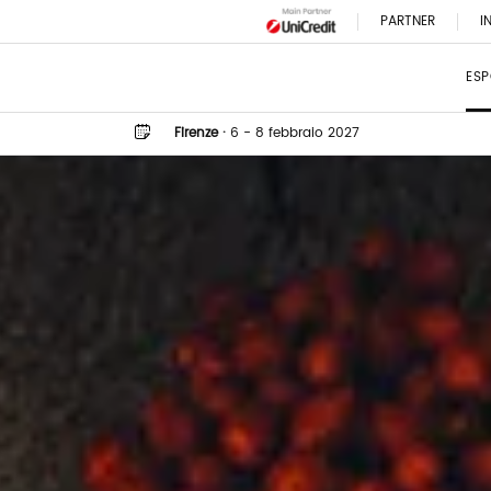
PARTNER
I
ESP
Firenze
·
6 - 8 febbraio 2027