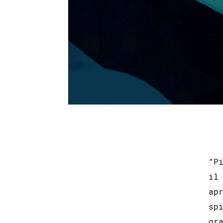
P
il
ap
sp
gr