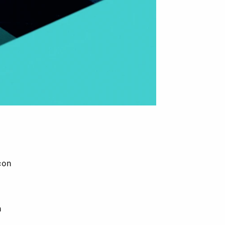
con
n