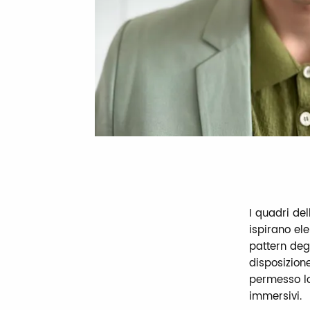
I quadri del
ispirano el
pattern degl
disposizione
permesso lo 
immersivi.