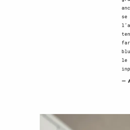
an
se
l’
te
fa
bl
le
in
— 