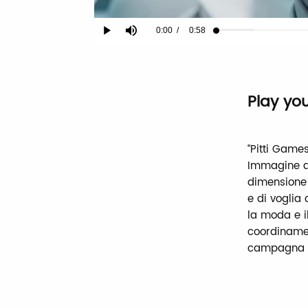
Current
0:00
/
Duration
0:58
Play
Mute
Loaded
:
6.80%
Time
Play yo
“Pitti Games
Immagine a 
dimensione 
e di voglia 
la moda e il
coordinamen
campagna 