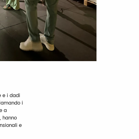
 e i dadi
hiamando i
e a
y, hanno
nsionali e