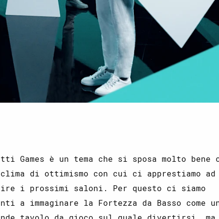
itti Games è un tema che si sposa molto bene 
 clima di ottimismo con cui ci apprestiamo ad
rire i prossimi saloni. Per questo ci siamo
inti a immaginare la Fortezza da Basso come u
ande tavolo da gioco sul quale divertirsi, ma