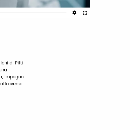
Fullscreen
oni di Pitti
 una
ia, impegno
 attraverso
a