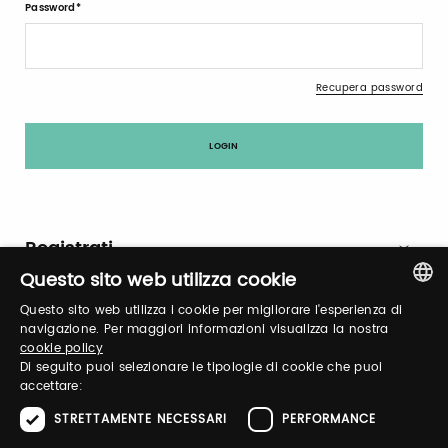
Password
Recupera password
Registrati
Questo sito web utilizza cookie
Questo sito web utilizza i cookie per migliorare l'esperienza di
ITALIAN
navigazione. Per maggiori informazioni visualizza la nostra
cookie policy
ENGLISH
Di seguito puoi selezionare le tipologie di cookie che puoi
Brand Profile
accettare:
STRETTAMENTE NECESSARI
PERFORMANCE
HARRIS WHARF LONDON introduces SS25, a collection that brings
a new relaxed feel to tailoring with signature fabrications &