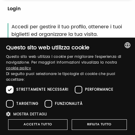
Login
Accedi per gestire il tuo profilo, ottenere i tuoi
biglietti ed organizzare la tua visita.
Questo sito web utilizza cookie
Email / username
Questo sito web utilizza i cookie per migliorare l'esperienza di
ITALIAN
navigazione. Per maggiori informazioni visualizza la nostra
cookie policy
ENGLISH
Di seguito puoi selezionare le tipologie di cookie che puoi
accettare:
Password
STRETTAMENTE NECESSARI
PERFORMANCE
TARGETING
FUNZIONALITÀ
Recupera password
MOSTRA DETTAGLI
ACCETTA TUTTO
RIFIUTA TUTTO