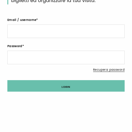
biglietti ed organizzare la tua visita.
Email / username
Password
Recupera password
Registrati