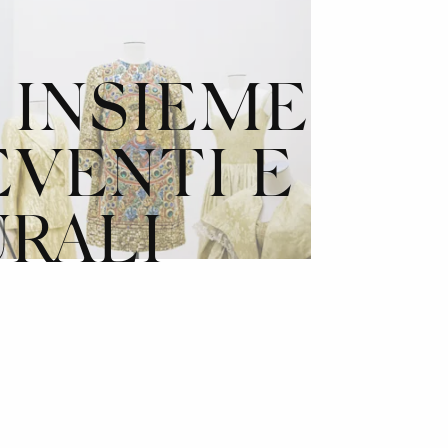
 INSIEME
EVENTI E
URALI
INNOVA