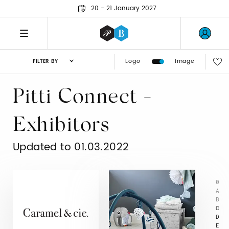
20 - 21 January 2027
Logo
Image
FILTER BY
Pitti Connect -
Exhibitors
Updated to 01.03.2022
0
A
B
C
D
E