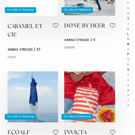
F
G
On Site In Florence
On Site In Florence
H
I
J
DONE BY DEER
CARAMEL ET
K
L
CIE
M
ARENA STROZZI / 4
N
DENMARK
O
ARENA STROZZI / 37
P
FRANCE
Q
R
S
T
U
V
W
X
Y
Z
On Site In Florence
On Site In Florence
ECOALF
INVICTA