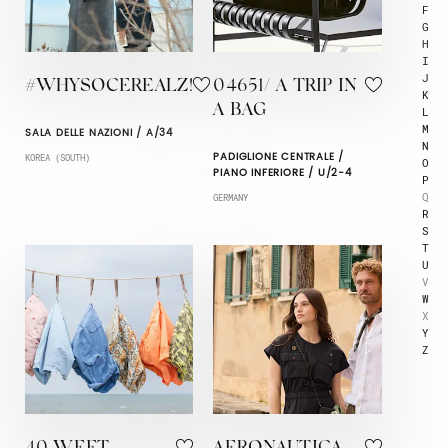
F
G
H
I
J
#WHYSOCEREALZ!
04651/ A TRIP IN
K
A BAG
L
M
SALA DELLE NAZIONI / A/34
N
PADIGLIONE CENTRALE /
KOREA (SOUTH)
O
PIANO INFERIORE / U/2-4
P
Q
GERMANY
R
S
T
U
V
W
X
Y
Z