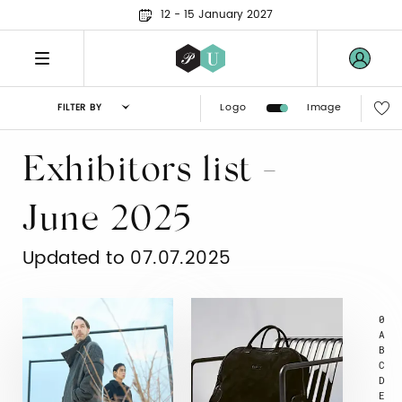
12 - 15 January 2027
Logo
Image
FILTER BY
Exhibitors list -
June 2025
Updated to 07.07.2025
0
A
B
C
D
E