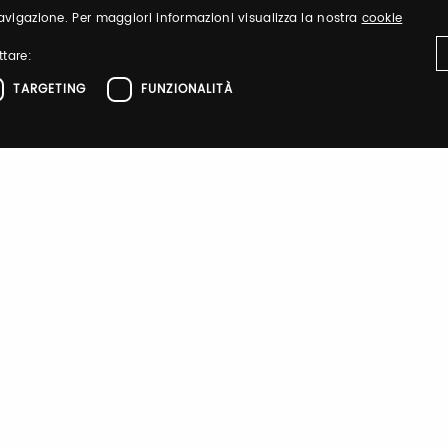
 navigazione. Per maggiori informazioni visualizza la nostra
cookie
ttare:
TARGETING
FUNZIONALITÀ
ttamente necessari
Performance
Targeting
Funzionalità
el sito web come l'accesso dell'utente e la gestione dell'account. Il sito web non 
zione
 di autenticazione
 di autenticazione
AINFIERA
 di autenticazione
 di sessione