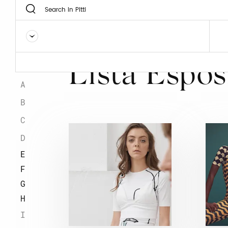
0
Lista Espos
A
B
C
D
E
F
G
H
I