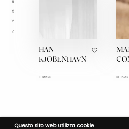
W
X
Y
Z
HAN
MA
KJOBENHAVN
CO
DENMARK
GERMANY
Questo sito web utilizza cookie