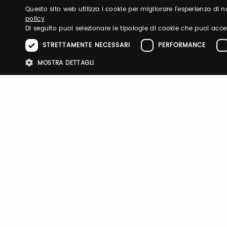
Questo sito web utilizza i cookie per migliorare l'esperienza di
policy
Di seguito puoi selezionare le tipologie di cookie che puoi acce
STRETTAMENTE NECESSARI
PERFORMANCE
MOSTRA DETTAGLI
Stre
I cookie strettamente necessari consentono le funzionalità principali d
strettamente necessari.
Nome
Provider
/
Dominio
Scadenza
Descri
pittiauthenticator
.pttimmagine
1 anno
Cookie
mypitti_id
.pittimmagine.com
1
Cookie
secondo
UOMO
BIMBO
FILATI
TASTE
FRAGRANZE
TESTO
E-P SUMMIT
DANZ
wdgt
.pittimmagine.com
1 ora
Cookie
PHPSESSID
Sessione
Cookie
PHP.net
.pittimmagine.com