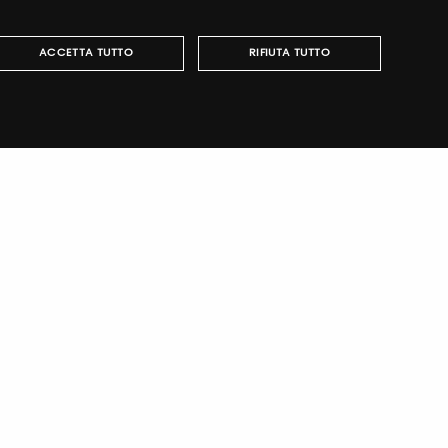
ITALIAN
ACCETTA TUTTO
RIFIUTA TUTTO
ENGLISH
può essere utilizzato correttamente senza i cookie
english
TUTORING & CONSULTING