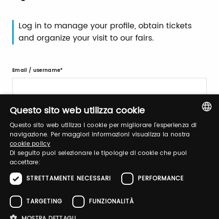
Log in to manage your profile, obtain tickets
and organize your visit to our fairs.
Email / username
Questo sito web utilizza cookie
Password
Questo sito web utilizza i cookie per migliorare l'esperienza di
ITALIAN
navigazione. Per maggiori informazioni visualizza la nostra
cookie policy
ENGLISH
Di seguito puoi selezionare le tipologie di cookie che puoi
Forgot password?
accettare:
STRETTAMENTE NECESSARI
PERFORMANCE
TARGETING
FUNZIONALITÀ
MOSTRA DETTAGLI