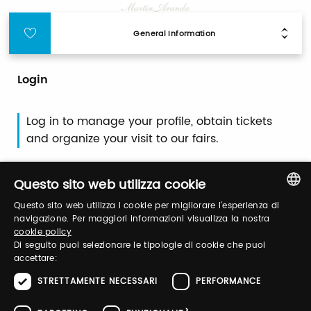
General Information
Login
Log in to manage your profile, obtain tickets
and organize your visit to our fairs.
Questo sito web utilizza cookie
Email / username
Questo sito web utilizza i cookie per migliorare l'esperienza di
ITALIAN
navigazione. Per maggiori informazioni visualizza la nostra
cookie policy
ENGLISH
Di seguito puoi selezionare le tipologie di cookie che puoi
Password
accettare:
STRETTAMENTE NECESSARI
PERFORMANCE
Forgot password?