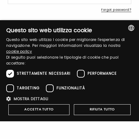
Forgot password?
Questo sito web utilizza cookie
Questo sito web utilizza i cookie per migliorare l'esperienza di
ITALIAN
navigazione. Per maggiori informazioni visualizza la nostra
cookie policy
ENGLISH
Di seguito puoi selezionare le tipologie di cookie che puoi
Sign up
accettare:
STRETTAMENTE NECESSARI
PERFORMANCE
TARGETING
FUNZIONALITÀ
MOSTRA DETTAGLI
Notify-me
ACCETTA TUTTO
RIFIUTA TUTTO
By switching the button you will receive an email when the
exhibitor's catalog is published
Strettamente necessari
Performance
Targeting