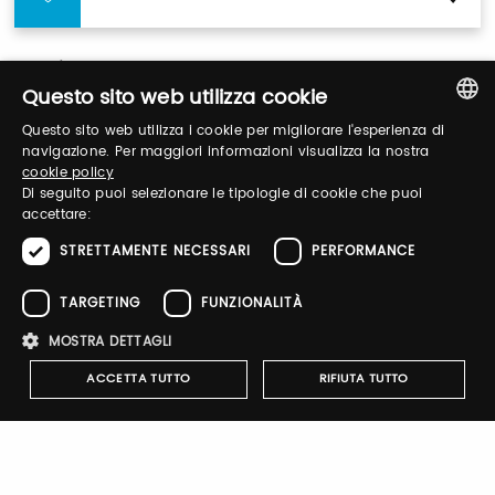
Login
Questo sito web utilizza cookie
Questo sito web utilizza i cookie per migliorare l'esperienza di
Log in to manage your profile, obtain tickets
ITALIAN
navigazione. Per maggiori informazioni visualizza la nostra
and organize your visit to our fairs.
cookie policy
ENGLISH
Di seguito puoi selezionare le tipologie di cookie che puoi
accettare:
Email / username
STRETTAMENTE NECESSARI
PERFORMANCE
TARGETING
FUNZIONALITÀ
Password
MOSTRA DETTAGLI
ACCETTA TUTTO
RIFIUTA TUTTO
Forgot password?
Strettamente necessari
Performance
Targeting