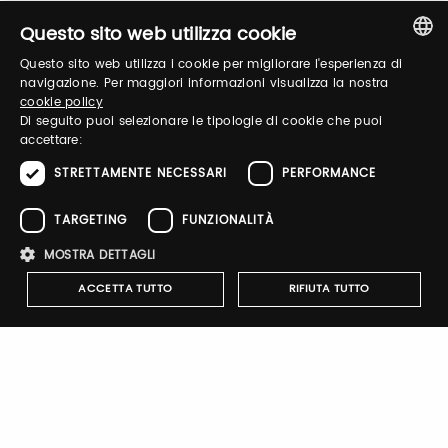
Questo sito web utilizza cookie
Questo sito web utilizza i cookie per migliorare l'esperienza di
ITALIAN
Password
navigazione. Per maggiori informazioni visualizza la nostra
cookie policy
ENGLISH
Di seguito puoi selezionare le tipologie di cookie che puoi
accettare:
Forgot password?
STRETTAMENTE NECESSARI
PERFORMANCE
TARGETING
FUNZIONALITÀ
MOSTRA DETTAGLI
ACCETTA TUTTO
RIFIUTA TUTTO
Sign up
Strettamente necessari
Performance
Targeting
Funzionalità
I cookie strettamente necessari consentono le funzionalità principali