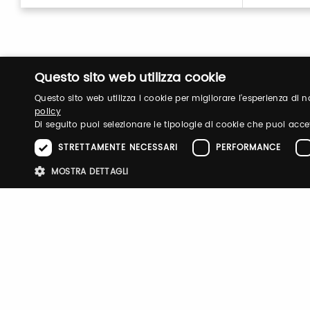
Questo sito web utilizza cookie
Questo sito web utilizza i cookie per migliorare l'esperienza di
policy
Di seguito puoi selezionare le tipologie di cookie che puoi acce
STRETTAMENTE NECESSARI
PERFORMANCE
Login
MOSTRA DETTAGLI
Log in to manage your profile, obtain tickets a
your visit to our fairs.
Stre
I cookie strettamente necessari consentono le funzionalità principali d
strettamente necessari.
Email / username
Password
Nome
Provider
/
Dominio
Scadenza
Descri
pittiauthenticator
.pttimmagine
1 anno
Cookie