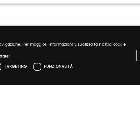
 navigazione. Per maggiori informazioni visualizza la nostra
cookie
ttare:
TARGETING
FUNZIONALITÀ
Sign up
nd organize
Register to visit ou
ttamente necessari
Performance
Targeting
Funzionalità
el sito web come l'accesso dell'utente e la gestione dell'account. Il sito web non 
Sign up
zione
 di autenticazione