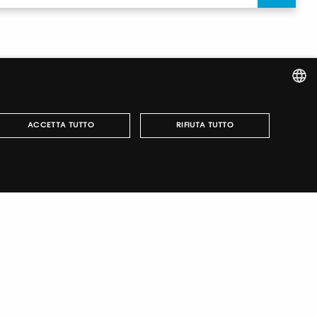
ITALIAN
ACCETTA TUTTO
RIFIUTA TUTTO
ENGLISH
r fairs, obtain your tickets and organize your visit.
può essere utilizzato correttamente senza i cookie