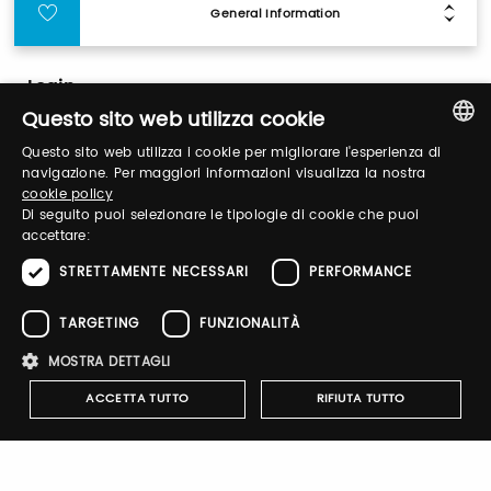
General Information
Login
Questo sito web utilizza cookie
Log in to manage your profile, obtain tickets
Questo sito web utilizza i cookie per migliorare l'esperienza di
ITALIAN
navigazione. Per maggiori informazioni visualizza la nostra
and organize your visit to our fairs.
cookie policy
ENGLISH
Di seguito puoi selezionare le tipologie di cookie che puoi
accettare:
Email / username
STRETTAMENTE NECESSARI
PERFORMANCE
TARGETING
FUNZIONALITÀ
Password
MOSTRA DETTAGLI
ACCETTA TUTTO
RIFIUTA TUTTO
Forgot password?
Strettamente necessari
Performance
Targeting