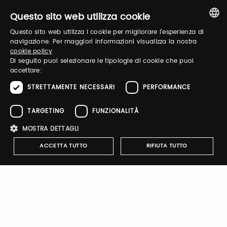
Questo sito web utilizza cookie
Questo sito web utilizza i cookie per migliorare l'esperienza di
ITALIAN
Password
navigazione. Per maggiori informazioni visualizza la nostra
cookie policy
ENGLISH
Di seguito puoi selezionare le tipologie di cookie che puoi
accettare:
Forgot password?
STRETTAMENTE NECESSARI
PERFORMANCE
TARGETING
FUNZIONALITÀ
MOSTRA DETTAGLI
ACCETTA TUTTO
RIFIUTA TUTTO
Sign up
Strettamente necessari
Performance
Targeting
Funzionalità
I cookie strettamente necessari consentono le funzionalità principali