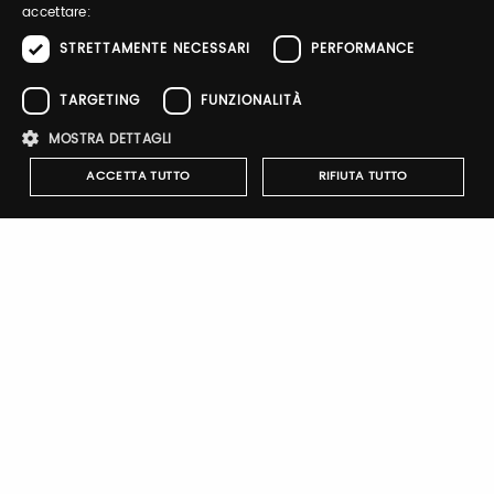
accettare:
STRETTAMENTE NECESSARI
PERFORMANCE
TARGETING
FUNZIONALITÀ
Sign up
MOSTRA DETTAGLI
ACCETTA TUTTO
RIFIUTA TUTTO
Strettamente necessari
Performance
Targeting
Notify-me
Funzionalità
By switching the button you will receive an email when the
I cookie strettamente necessari consentono le funzionalità principali
exhibitor's catalog is published
del sito web come l'accesso dell'utente e la gestione dell'account. Il
sito web non può essere utilizzato correttamente senza i cookie
strettamente necessari.
Nome
Provider
/
Dominio
Scadenza
Descrizione
Brand Profile
pittiauthenticator
.pttimmagine
1 anno
Cookie di
autenticazi
MIMI & LULA is a stylish and playful kids accessories brand that