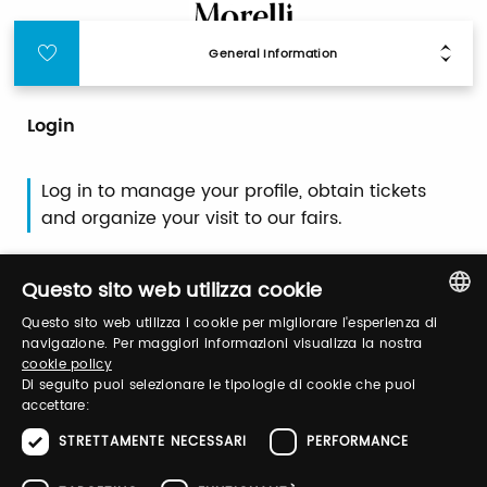
General Information
Login
Log in to manage your profile, obtain tickets
and organize your visit to our fairs.
Questo sito web utilizza cookie
Email / username
Questo sito web utilizza i cookie per migliorare l'esperienza di
ITALIAN
navigazione. Per maggiori informazioni visualizza la nostra
cookie policy
ENGLISH
Di seguito puoi selezionare le tipologie di cookie che puoi
Password
accettare:
STRETTAMENTE NECESSARI
PERFORMANCE
Forgot password?