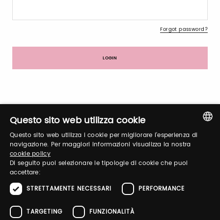
Forgot password?
Sign up
Questo sito web utilizza cookie
Questo sito web utilizza i cookie per migliorare l'esperienza di
ITALIAN
navigazione. Per maggiori informazioni visualizza la nostra
cookie policy
ENGLISH
Di seguito puoi selezionare le tipologie di cookie che puoi
Notify-me
accettare:
By switching the button you will receive an email when the
STRETTAMENTE NECESSARI
PERFORMANCE
exhibitor's catalog is published
TARGETING
FUNZIONALITÀ