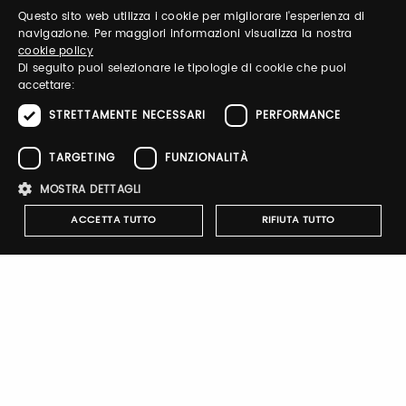
Questo sito web utilizza i cookie per migliorare l'esperienza di
ITALIAN
navigazione. Per maggiori informazioni visualizza la nostra
Password
cookie policy
ENGLISH
Di seguito puoi selezionare le tipologie di cookie che puoi
accettare:
Forgot password?
STRETTAMENTE NECESSARI
PERFORMANCE
TARGETING
FUNZIONALITÀ
MOSTRA DETTAGLI
ACCETTA TUTTO
RIFIUTA TUTTO
Sign up
Strettamente necessari
Performance
Targeting
Funzionalità
I cookie strettamente necessari consentono le funzionalità principali
del sito web come l'accesso dell'utente e la gestione dell'account. Il
Company Profile
sito web non può essere utilizzato correttamente senza i cookie
strettamente necessari.