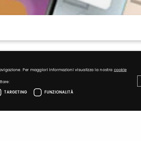
 navigazione. Per maggiori informazioni visualizza la nostra
cookie
ttare:
TARGETING
FUNZIONALITÀ
Sign up
ttamente necessari
Performance
Targeting
Funzionalità
nd organize
Register to visit ou
el sito web come l'accesso dell'utente e la gestione dell'account. Il sito web non 