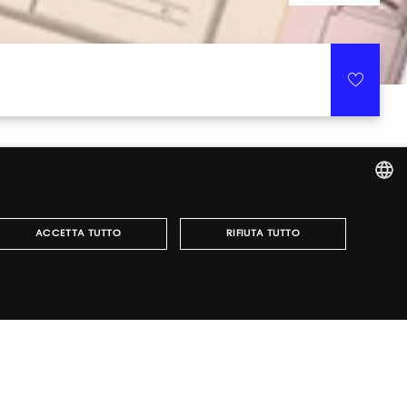
ITALIAN
ACCETTA TUTTO
RIFIUTA TUTTO
ENGLISH
r fairs, obtain your tickets and organize your visit.
può essere utilizzato correttamente senza i cookie