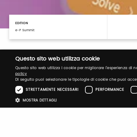
EDITION
e-P Summit
Questo sito web utilizza cookie
Questo sito web utilizza i cookie per migliorare l'esperienza di
policy
Di seguito puoi selezionare le tipologie di cookie che puoi acce
STRETTAMENTE NECESSARI
PERFORMANCE
MOSTRA DETTAGLI
Login
Stre
Log in to manage your profile, obtain tickets a
your visit to our fairs.
I cookie strettamente necessari consentono le funzionalità principali d