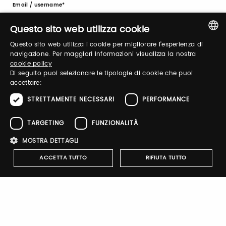
Email / username
Questo sito web utilizza cookie
Questo sito web utilizza i cookie per migliorare l'esperienza di
Password
ITALIAN
navigazione. Per maggiori informazioni visualizza la nostra
cookie policy
ENGLISH
Di seguito puoi selezionare le tipologie di cookie che puoi
accettare:
Forgot password?
STRETTAMENTE NECESSARI
PERFORMANCE
TARGETING
FUNZIONALITÀ
MOSTRA DETTAGLI
ACCETTA TUTTO
RIFIUTA TUTTO
Sign up
Strettamente necessari
Performance
Targeting
Funzionalità