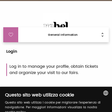
General Information
Login
Log in to manage your profile, obtain tickets
and organize your visit to our fairs.
Email / username
Questo sito web utilizza cookie
Questo sito web utilizza i cookie per migliorare l'esperienza di
ITALIAN
navigazione. Per maggiori informazioni visualizza la nostra
Password