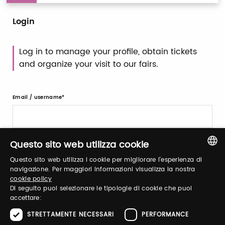
Login
Log in to manage your profile, obtain tickets
and organize your visit to our fairs.
Email / username
Questo sito web utilizza cookie
Password
Questo sito web utilizza i cookie per migliorare l'esperienza di
ITALIAN
navigazione. Per maggiori informazioni visualizza la nostra
cookie policy
Forgot password?
ENGLISH
Di seguito puoi selezionare le tipologie di cookie che puoi
accettare:
STRETTAMENTE NECESSARI
PERFORMANCE