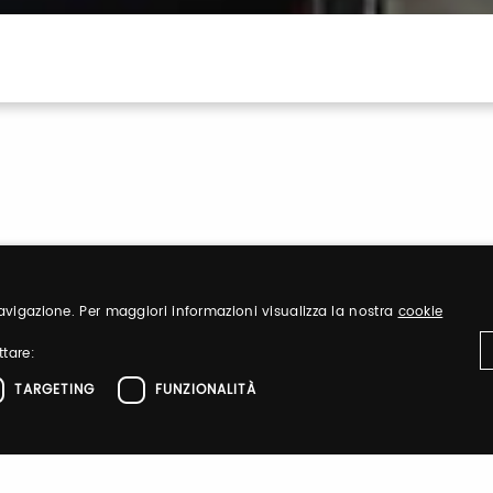
 navigazione. Per maggiori informazioni visualizza la nostra
cookie
Sign up
ttare:
TARGETING
FUNZIONALITÀ
nd organize
Register to visit ou
Sign up