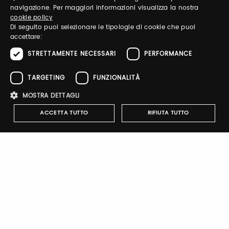
ITALIAN
navigazione. Per maggiori informazioni visualizza la nostra
Email / username
cookie policy
ENGLISH
Di seguito puoi selezionare le tipologie di cookie che puoi
accettare:
STRETTAMENTE NECESSARI
PERFORMANCE
Password
TARGETING
FUNZIONALITÀ
MOSTRA DETTAGLI
Forgot password?
ACCETTA TUTTO
RIFIUTA TUTTO
Strettamente necessari
Performance
Targeting
Funzionalità
Sign up
I cookie strettamente necessari consentono le funzionalità principali
del sito web come l'accesso dell'utente e la gestione dell'account. Il
sito web non può essere utilizzato correttamente senza i cookie
strettamente necessari.
Nome
Provider
/
Dominio
Scadenza
Descrizione